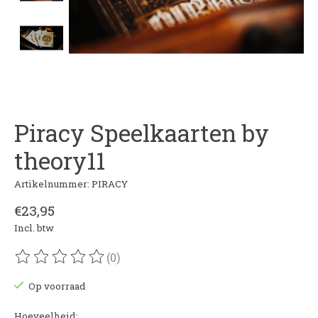
Piracy Speelkaarten by
theory11
Artikelnummer: PIRACY
€23,95
Incl. btw
(0)
De beoordeling van dit product is
0
van de 5
Op voorraad
Hoeveelheid: