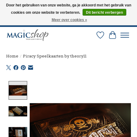
Door het gebruiken van onze website, ga je akkoord met het gebruik van
cookies om onze website te verbeteren.
Dit bericht verbergen
Altijd de nieuwste trucs op voorraad. Snelle verzending via PostNL en DHL.
Langskomen in onze winkel? Bel of mail om een afspraak te maken. 0251-
Meer over cookies »
237284
Verlanglijst
Winkelw
Home
/
Piracy Speelkaarten by theory11
Product image slideshow Items