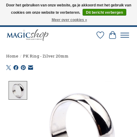
Door het gebruiken van onze website, ga je akkoord met het gebruik van
cookies om onze website te verbeteren.
Dit bericht verbergen
Altijd de nieuwste trucs op voorraad. Snelle verzending via PostNL en DHL.
Langskomen in onze winkel? Bel of mail om een afspraak te maken. 0251-
Meer over cookies »
237284
Verlanglijst
Winkelw
Home
/
PK Ring - Zilver 20mm
Product image slideshow Items