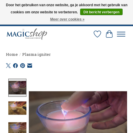
Door het gebruiken van onze website, ga je akkoord met het gebruik van
cookies om onze website te verbeteren.
Dit bericht verbergen
Altijd de nieuwste trucs op voorraad. Snelle verzending via PostNL en DHL.
Langskomen in onze winkel? Bel of mail om een afspraak te maken. 0251-
Meer over cookies »
237284
Verlanglijst
Winkelw
Home
/
Plasma igniter
Product image slideshow Items