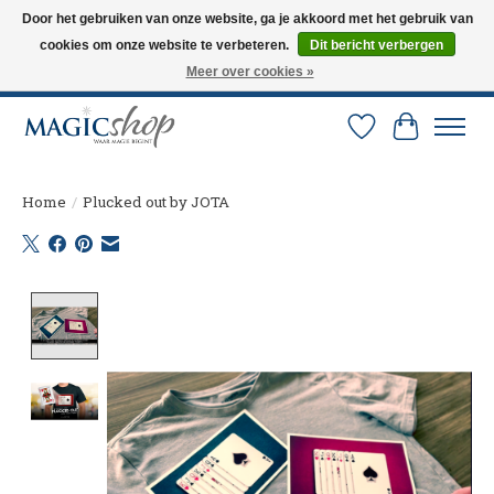
Door het gebruiken van onze website, ga je akkoord met het gebruik van
cookies om onze website te verbeteren.
Dit bericht verbergen
Altijd de nieuwste trucs op voorraad. Snelle verzending via PostNL en DHL.
Langskomen in onze winkel? Bel of mail om een afspraak te maken. 0251-
Meer over cookies »
237284
Verlanglijst
Winkelw
Home
/
Plucked out by JOTA
Product image slideshow Items