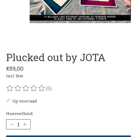
Plucked out by JOTA
€59,00
Incl. btw
(0)
De beoordeling van dit product is
0
van de 5
Op voorraad
Hoeveelheid: