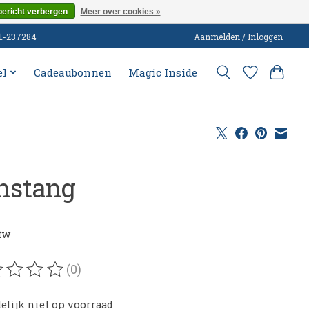
bericht verbergen
Meer over cookies »
51-237284
Aanmelden / Inloggen
el
Cadeaubonnen
Magic Inside
nstang
0
btw
(0)
oordeling van dit product is
0
van de 5
delijk niet op voorraad