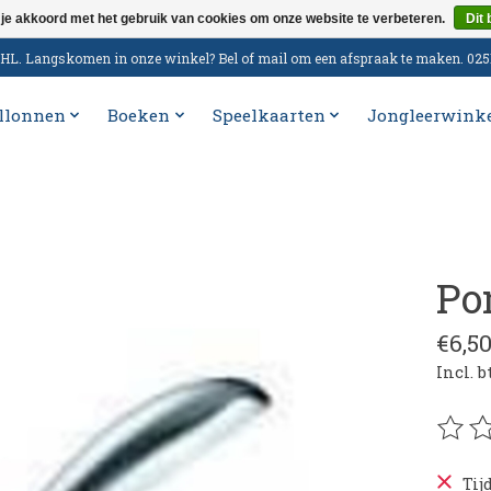
 je akkoord met het gebruik van cookies om onze website te verbeteren.
Dit 
n DHL. Langskomen in onze winkel? Bel of mail om een afspraak te maken. 02
llonnen
Boeken
Speelkaarten
Jongleerwink
Po
€6,5
Incl. 
De be
Tij