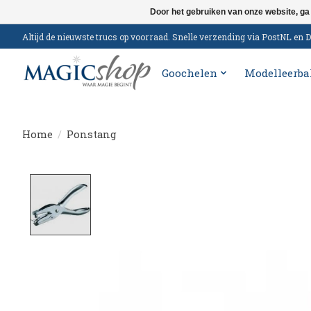
Door het gebruiken van onze website, ga
Altijd de nieuwste trucs op voorraad. Snelle verzending via PostNL e
Goochelen
Modelleerba
Home
/
Ponstang
Product image slideshow Items