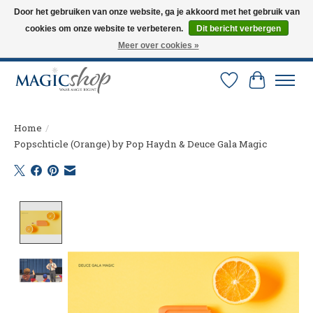
Door het gebruiken van onze website, ga je akkoord met het gebruik van
cookies om onze website te verbeteren.
Dit bericht verbergen
Altijd de nieuwste trucs op voorraad. Snelle verzending via PostNL en DHL.
Langskomen in onze winkel? Bel of mail om een afspraak te maken. 0251-
Meer over cookies »
237284
Verlanglijst
Winkelw
Home
/
Popschticle (Orange) by Pop Haydn & Deuce Gala Magic
Product image slideshow Items