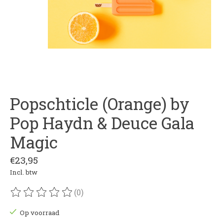
Popschticle (Orange) by
Pop Haydn & Deuce Gala
Magic
€23,95
Incl. btw
(0)
De beoordeling van dit product is
0
van de 5
Op voorraad