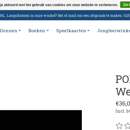
 je akkoord met het gebruik van cookies om onze website te verbeteren.
Dit 
n DHL. Langskomen in onze winkel? Bel of mail om een afspraak te maken. 02
llonnen
Boeken
Speelkaarten
Jongleerwink
PO
We
€36,
Incl. 
De be