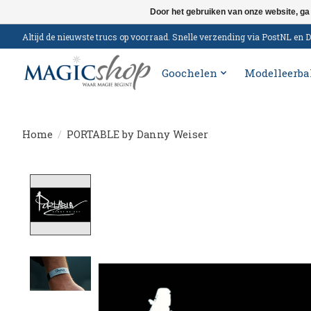
Door het gebruiken van onze website, ga
Altijd de nieuwste trucs op voorraad. Snelle verzending via PostNL e
Goochelen
Modelleerba
Home
/
PORTABLE by Danny Weiser
Product image slideshow Items