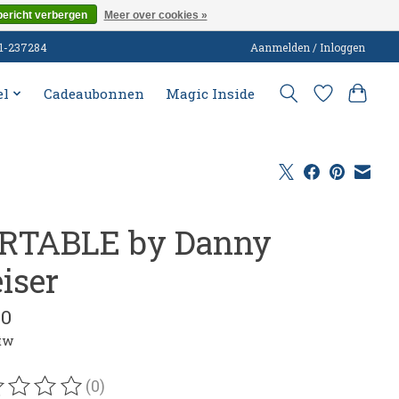
bericht verbergen
Meer over cookies »
51-237284
Aanmelden / Inloggen
el
Cadeaubonnen
Magic Inside
RTABLE by Danny
iser
00
btw
(0)
oordeling van dit product is
0
van de 5