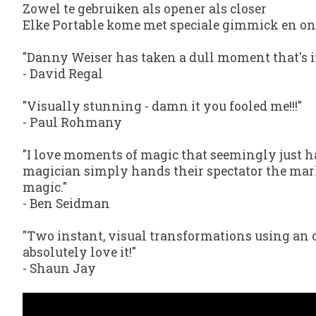
Zowel te gebruiken als opener als closer
Elke Portable kome met speciale gimmick en onl
"Danny Weiser has taken a dull moment that's in
-
David Regal
"Visually stunning - damn it you fooled me!!!"
-
Paul Rohmany
"I love moments of magic that seemingly just h
magician simply hands their spectator the marke
magic."
-
Ben Seidman
"Two instant, visual transformations using an ob
absolutely love it!"
-
Shaun Jay