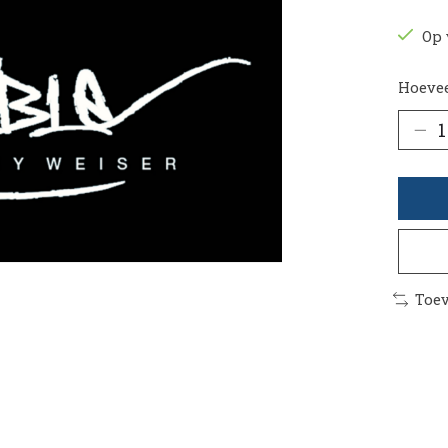
Op 
Hoevee
Toev