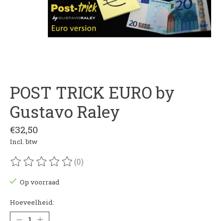
POST TRICK EURO by
Gustavo Raley
€32,50
Incl. btw
(0)
De beoordeling van dit product is
0
van de 5
Op voorraad
Hoeveelheid: