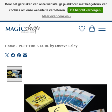
Door het gebruiken van onze website, ga je akkoord met het gebruik van
cookies om onze website te verbeteren.
Dit bericht verbergen
Altijd de nieuwste trucs op voorraad. Snelle verzending via PostNL en DHL.
Langskomen in onze winkel? Bel of mail om een afspraak te maken. 0251-
Meer over cookies »
237284
Verlanglijst
Winkelw
Home
/
POST TRICK EURO by Gustavo Raley
Product image slideshow Items