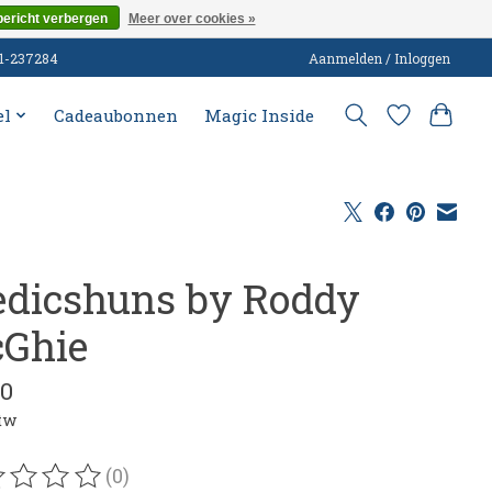
bericht verbergen
Meer over cookies »
51-237284
Aanmelden / Inloggen
el
Cadeaubonnen
Magic Inside
edicshuns by Roddy
Ghie
00
btw
(0)
oordeling van dit product is
0
van de 5