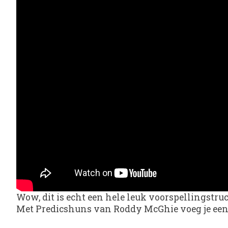
Wow, dit is echt een hele leuk voorspellingstru
Met Predicshuns van Roddy McGhie voeg je een to