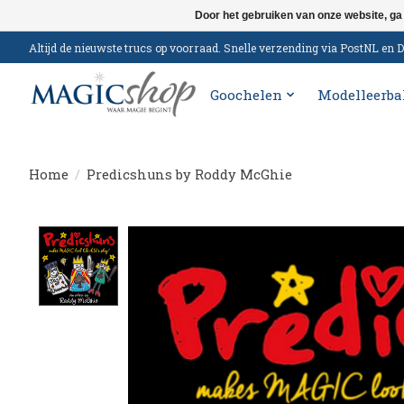
Door het gebruiken van onze website, ga
Altijd de nieuwste trucs op voorraad. Snelle verzending via PostNL e
Goochelen
Modelleerba
Home
/
Predicshuns by Roddy McGhie
Product image slideshow Items