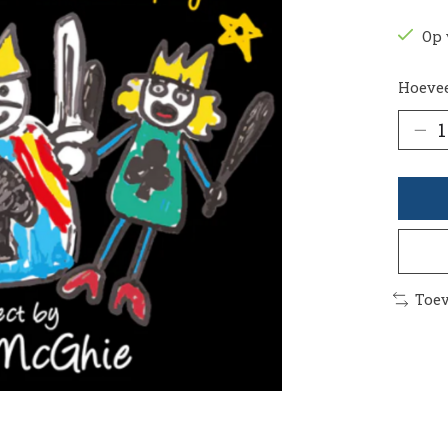
Op 
Hoevee
Toev