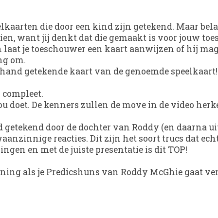
lkaarten die door een kind zijn getekend. Maar bela
 zien, want jij denkt dat die gemaakt is voor jouw to
t en laat je toeschouwer een kaart aanwijzen of hij 
ing om.
e hand getekende kaart van de genoemde speelkaart!
 compleet.
r jou doet. De kenners zullen de move in de video h
 getekend door de dochter van Roddy (en daarna uite
aanzinnige reacties. Dit zijn het soort trucs dat ec
ingen en met de juiste presentatie is dit TOP!
ning als je Predicshuns van Roddy McGhie gaat ve