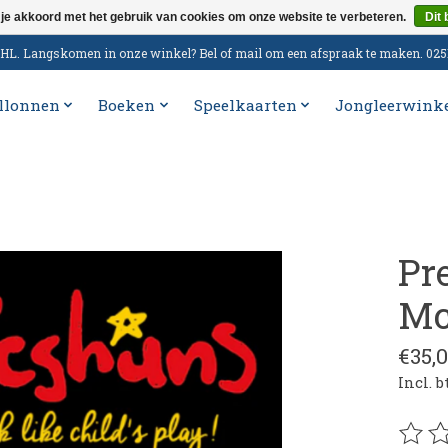
 je akkoord met het gebruik van cookies om onze website te verbeteren.
Dit 
n DHL. Langskomen in onze winkel? Bel of mail om een afspraak te maken. 02
llonnen
Boeken
Speelkaarten
Jongleerwink
Pr
Mc
€35,
Incl. 
De be