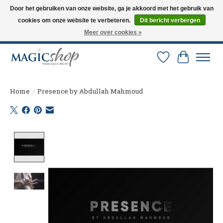
Door het gebruiken van onze website, ga je akkoord met het gebruik van
cookies om onze website te verbeteren.
Dit bericht verbergen
Altijd de nieuwste trucs op voorraad. Snelle verzending via PostNL en DHL.
Langskomen in onze winkel? Bel of mail om een afspraak te maken. 0251-
Meer over cookies »
237284
Verlanglijst
Winkelw
Home
/
Presence by Abdullah Mahmoud
Product image slideshow Items