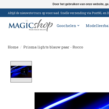
Door het gebruiken van onze website, ga
Altijd de nieuwste trucs op voorraad. Snelle verzending via PostNL e
Goochelen
Modelleerba
Home
/
Prisma lights blauw paar - Rocco
Product image slideshow Items