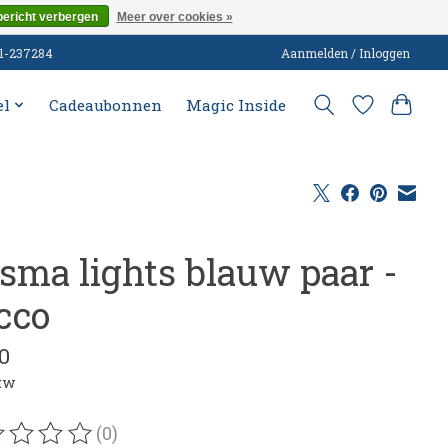
bericht verbergen
Meer over cookies »
51-237284
Aanmelden / Inloggen
el
Cadeaubonnen
Magic Inside
isma lights blauw paar -
cco
0
btw
(0)
oordeling van dit product is
0
van de 5