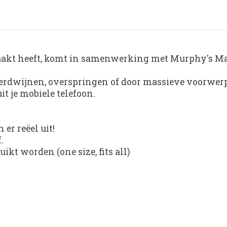
maakt heeft, komt in samenwerking met Murphy's Ma
, verdwijnen, overspringen of door massieve voorwer
it je mobiele telefoon.
 er reëel uit!
.
kt worden (one size, fits all)