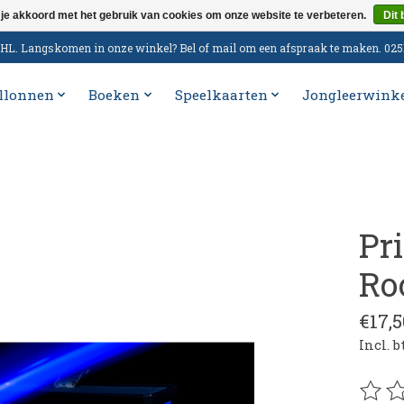
 je akkoord met het gebruik van cookies om onze website te verbeteren.
Dit 
n DHL. Langskomen in onze winkel? Bel of mail om een afspraak te maken. 02
llonnen
Boeken
Speelkaarten
Jongleerwink
Pr
Ro
€17,5
Incl. 
De be