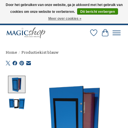
Door het gebruiken van onze website, ga je akkoord met het gebruik van
cookies om onze website te verbeteren.
Dit bericht verbergen
Altijd de nieuwste trucs op voorraad. Snelle verzending via PostNL en DHL.
Langskomen in onze winkel? Bel of mail om een afspraak te maken. 0251-
Meer over cookies »
237284
Verlanglijst
Winkelw
Home
/
Productiekist blauw
Product image slideshow Items