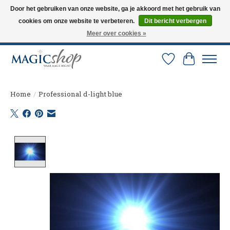
Door het gebruiken van onze website, ga je akkoord met het gebruik van
cookies om onze website te verbeteren.
Dit bericht verbergen
Altijd de nieuwste trucs op voorraad. Snelle verzending via PostNL en DHL.
Langskomen in onze winkel? Bel of mail om een afspraak te maken. 0251-
Meer over cookies »
237284
Verlanglijst
Winkelw
Home
/
Professional d-light blue
Product image slideshow Items