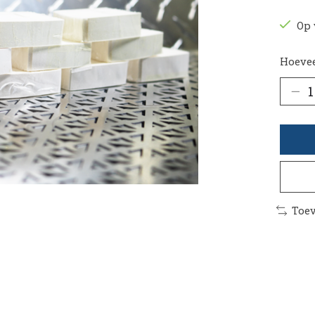
Op 
Hoevee
Toev