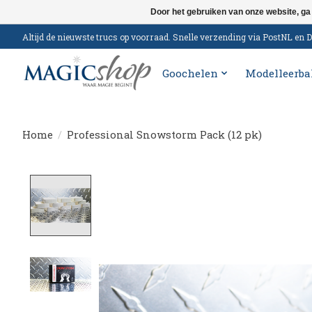
Door het gebruiken van onze website, ga
Altijd de nieuwste trucs op voorraad. Snelle verzending via PostNL e
Goochelen
Modelleerba
Home
/
Professional Snowstorm Pack (12 pk)
Product image slideshow Items