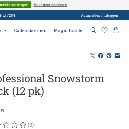
bericht verbergen
Meer over cookies »
51-237284
Aanmelden / Inloggen
el
Cadeaubonnen
Magic Inside
ofessional Snowstorm
ck (12 pk)
0
btw
(0)
oordeling van dit product is
0
van de 5