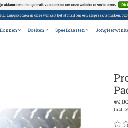
 je akkoord met het gebruik van cookies om onze website te verbeteren.
Dit 
n DHL. Langskomen in onze winkel? Bel of mail om een afspraak te maken. 02
llonnen
Boeken
Speelkaarten
Jongleerwink
Pr
Pa
€9,0
Incl. 
De be