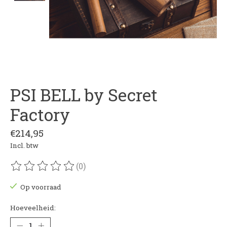
PSI BELL by Secret
Factory
€214,95
Incl. btw
(0)
De beoordeling van dit product is
0
van de 5
Op voorraad
Hoeveelheid: