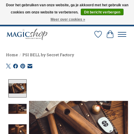
Door het gebruiken van onze website, ga je akkoord met het gebruik van
cookies om onze website te verbeteren.
Dit bericht verbergen
Altijd de nieuwste trucs op voorraad. Snelle verzending via PostNL en DHL.
Langskomen in onze winkel? Bel of mail om een afspraak te maken. 0251-
Meer over cookies »
237284
Verlanglijst
Winkelw
Home
/
PSI BELL by Secret Factory
Product image slideshow Items