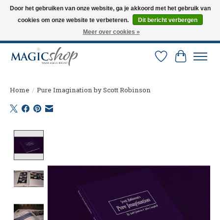
Door het gebruiken van onze website, ga je akkoord met het gebruik van
cookies om onze website te verbeteren.
Dit bericht verbergen
Altijd de nieuwste trucs op voorraad. Snelle verzending via PostNL en DHL.
Langskomen in onze winkel? Bel of mail om een afspraak te maken. 0251-
Meer over cookies »
237284
Verlanglijst
Winkelw
Home
/
Pure Imagination by Scott Robinson
Product image slideshow Items