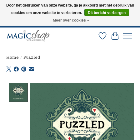
Door het gebruiken van onze website, ga je akkoord met het gebruik van
cookies om onze website te verbeteren.
Dit bericht verbergen
Altijd de nieuwste trucs op voorraad. Snelle verzending via PostNL en DHL.
Langskomen in onze winkel? Bel of mail om een afspraak te maken. 0251-
Meer over cookies »
237284
Verlanglijst
Winkelw
Home
/
Puzzled
Product image slideshow Items