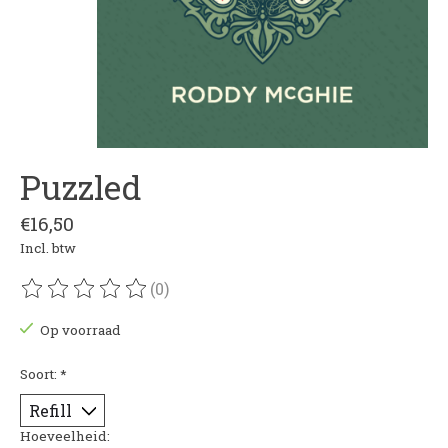
Puzzled
€16,50
Incl. btw
(0)
De beoordeling van dit product is
0
van de 5
Op voorraad
Soort:
*
Hoeveelheid: