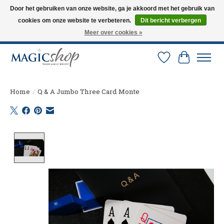
Door het gebruiken van onze website, ga je akkoord met het gebruik van
cookies om onze website te verbeteren.
Dit bericht verbergen
Altijd de nieuwste trucs op voorraad. Snelle verzending via PostNL en DHL.
Langskomen in onze winkel? Bel of mail om een afspraak te maken. 0251-
Meer over cookies »
237284
Verlanglijst
Winkelw
Home
/
Q & A Jumbo Three Card Monte
Product image slideshow Items