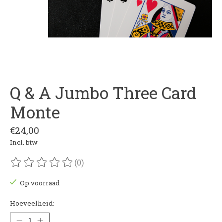
Q & A Jumbo Three Card
Monte
€24,00
Incl. btw
(0)
De beoordeling van dit product is
0
van de 5
Op voorraad
Hoeveelheid: