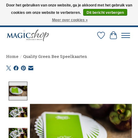
Door het gebruiken van onze website, ga je akkoord met het gebruik van
cookies om onze website te verbeteren.
Dit bericht verbergen
Altijd de nieuwste trucs op voorraad. Snelle verzending via PostNL en DHL.
Langskomen in onze winkel? Bel of mail om een afspraak te maken. 0251-
Meer over cookies »
237284
Verlanglijst
Winkelw
Home
/
Quality Green Bee Speelkaarten
Product image slideshow Items