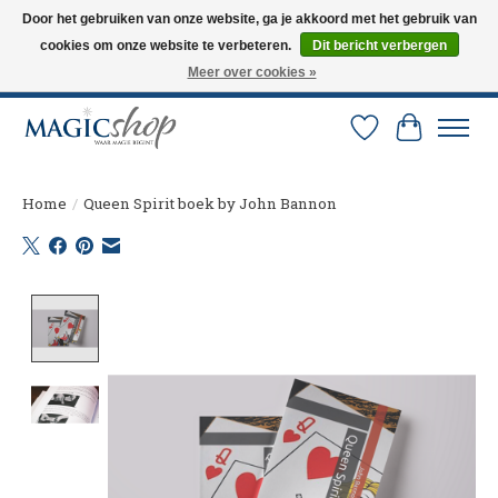
Door het gebruiken van onze website, ga je akkoord met het gebruik van
cookies om onze website te verbeteren.
Dit bericht verbergen
Altijd de nieuwste trucs op voorraad. Snelle verzending via PostNL en DHL.
Langskomen in onze winkel? Bel of mail om een afspraak te maken. 0251-
Meer over cookies »
237284
Verlanglijst
Winkelw
Home
/
Queen Spirit boek by John Bannon
Product image slideshow Items