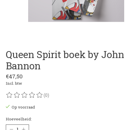
Queen Spirit boek by John
Bannon
€47,50
Incl. btw
(0)
De beoordeling van dit product is
0
van de 5
Op voorraad
Hoeveelheid: