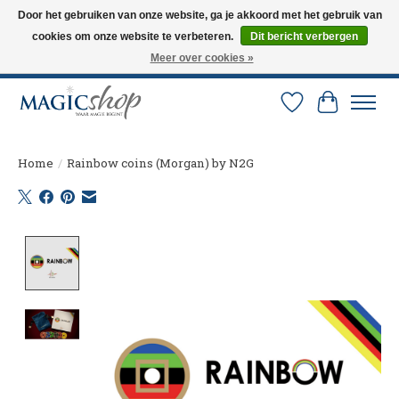
Door het gebruiken van onze website, ga je akkoord met het gebruik van
cookies om onze website te verbeteren.
Dit bericht verbergen
Altijd de nieuwste trucs op voorraad. Snelle verzending via PostNL en DHL.
Langskomen in onze winkel? Bel of mail om een afspraak te maken. 0251-
Meer over cookies »
237284
Verlanglijst
Winkelw
Home
/
Rainbow coins (Morgan) by N2G
Product image slideshow Items