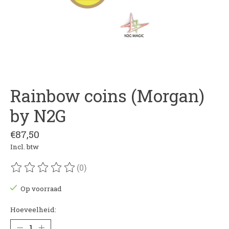
Rainbow coins (Morgan)
by N2G
€87,50
Incl. btw
(0)
De beoordeling van dit product is
0
van de 5
Op voorraad
Hoeveelheid: