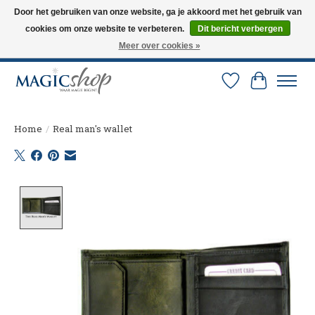
Door het gebruiken van onze website, ga je akkoord met het gebruik van
cookies om onze website te verbeteren.
Dit bericht verbergen
Altijd de nieuwste trucs op voorraad. Snelle verzending via PostNL en DHL.
Langskomen in onze winkel? Bel of mail om een afspraak te maken. 0251-
Meer over cookies »
237284
Verlanglijst
Winkelw
Home
/
Real man's wallet
Product image slideshow Items