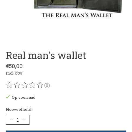
Real man's wallet
€50,00
Incl. btw
(0)
De beoordeling van dit product is
0
van de 5
Op voorraad
Hoeveelheid: