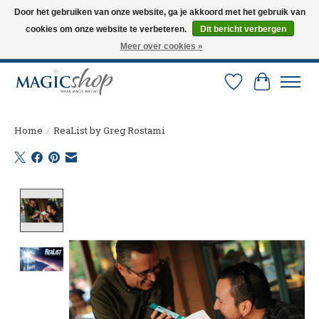
Door het gebruiken van onze website, ga je akkoord met het gebruik van
cookies om onze website te verbeteren.
Dit bericht verbergen
Altijd de nieuwste trucs op voorraad. Snelle verzending via PostNL en DHL.
Langskomen in onze winkel? Bel of mail om een afspraak te maken. 0251-
Meer over cookies »
237284
Verlanglijst
Winkelw
Home
/
ReaList by Greg Rostami
Product image slideshow Items