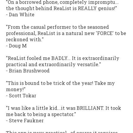
"On a borrowed phone, completely impromptu...
the thought behind ReaList is REALLY genius!"
-
Dan White
"From the casual performer to the seasoned
professional, ReaList is a natural new 'FORCE' to be
reckoned with."
-
Doug M
"ReaList fooled me BADLY... It is extraordinarily
practical and extraordinarily versatile."
-
Brian Brushwood
"This is bound to be trick of the year! Take my
money!"
-
Scott Tokar
"I was like a little kid...it was BRILLIANT. It took
me back to being a spectator."
-
Steve Faukner
This app is very practical...of course it requires