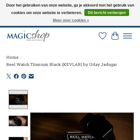
Door het gebruiken van onze website, ga je akkoord met het gebruik van
cookies om onze website te verbeteren.
Dit bericht verbergen
Altijd de nieuwste trucs op voorraad. Snelle verzending via PostNL en DHL.
Langskomen in onze winkel? Bel of mail om een afspraak te maken. 0251-
Meer over cookies »
237284
Verlanglijst
Winkelw
Home
/
Reel Watch Titanium Black (KEVLAR) by Uday Jadugar
Product image slideshow Items