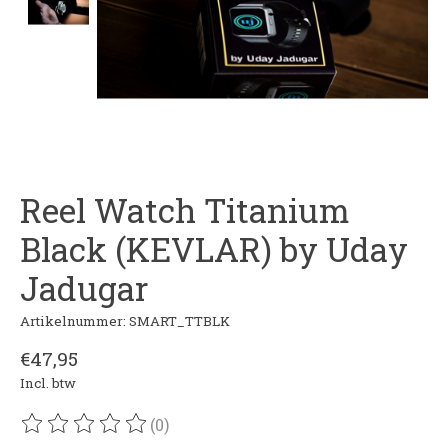
Reel Watch Titanium
Black (KEVLAR) by Uday
Jadugar
Artikelnummer: SMART_TTBLK
€47,95
Incl. btw
(0)
De beoordeling van dit product is
0
van de 5