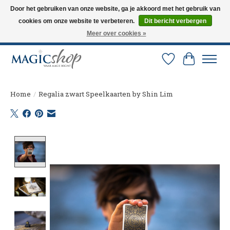
Door het gebruiken van onze website, ga je akkoord met het gebruik van
cookies om onze website te verbeteren.
Dit bericht verbergen
Altijd de nieuwste trucs op voorraad. Snelle verzending via PostNL en DHL.
Langskomen in onze winkel? Bel of mail om een afspraak te maken. 0251-
Meer over cookies »
237284
Verlanglijst
Winkelw
Home
/
Regalia zwart Speelkaarten by Shin Lim
Product image slideshow Items