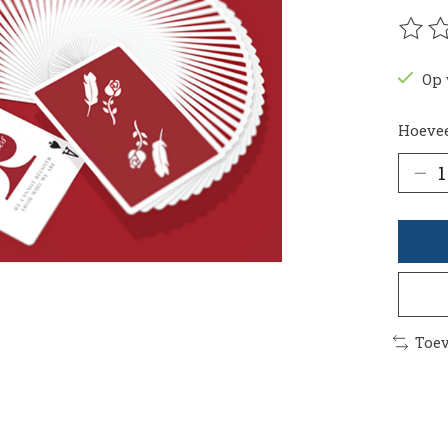
De be
Op 
Hoevee
Toev