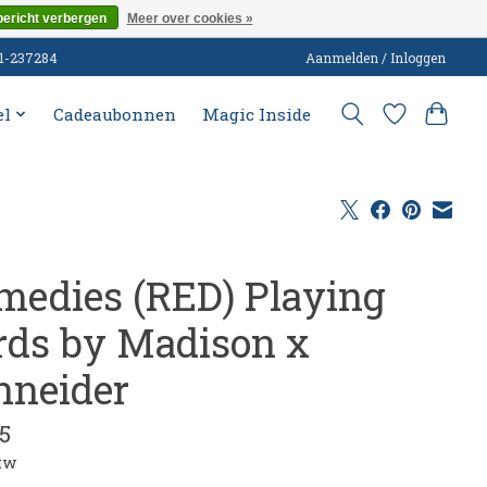
bericht verbergen
Meer over cookies »
51-237284
Aanmelden / Inloggen
el
Cadeaubonnen
Magic Inside
medies (RED) Playing
rds by Madison x
hneider
5
btw