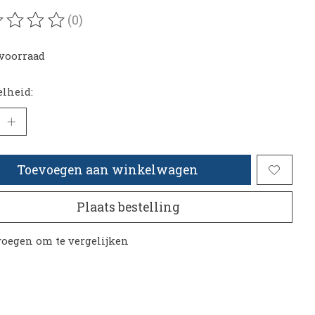
(0)
oordeling van dit product is
0
van de 5
voorraad
lheid:
Toevoegen aan winkelwagen
Plaats bestelling
oegen om te vergelijken