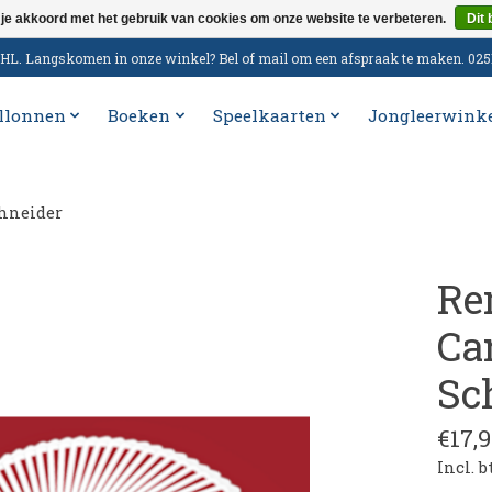
 je akkoord met het gebruik van cookies om onze website te verbeteren.
Dit 
n DHL. Langskomen in onze winkel? Bel of mail om een afspraak te maken. 02
llonnen
Boeken
Speelkaarten
Jongleerwink
chneider
Re
Ca
Sc
€17,9
Incl. 