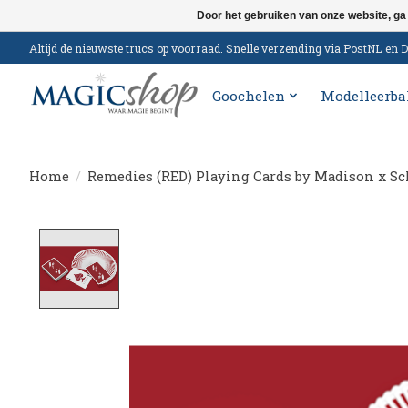
Door het gebruiken van onze website, ga
Altijd de nieuwste trucs op voorraad. Snelle verzending via PostNL e
Goochelen
Modelleerba
Home
/
Remedies (RED) Playing Cards by Madison x S
Product image slideshow Items