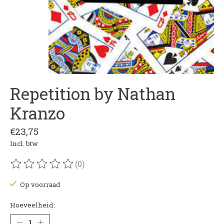
Repetition by Nathan
Kranzo
€23,75
Incl. btw
(0)
De beoordeling van dit product is
0
van de 5
Op voorraad
Hoeveelheid: