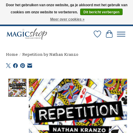
Door het gebruiken van onze website, ga je akkoord met het gebruik van
cookies om onze website te verbeteren.
Dit bericht verbergen
Altijd de nieuwste trucs op voorraad. Snelle verzending via PostNL en DHL.
Langskomen in onze winkel? Bel of mail om een afspraak te maken. 0251-
Meer over cookies »
237284
Verlanglijst
Winkelw
Home
/
Repetition by Nathan Kranzo
Product image slideshow Items