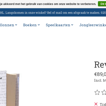
 je akkoord met het gebruik van cookies om onze website te verbeteren.
Dit 
n DHL. Langskomen in onze winkel? Bel of mail om een afspraak te maken. 02
llonnen
Boeken
Speelkaarten
Jongleerwink
Re
€89,
Incl. 
De be
Tij