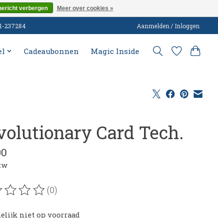
bericht verbergen
Meer over cookies »
51-237284
Aanmelden / Inloggen
el
Cadeaubonnen
Magic Inside
volutionary Card Tech.
00
btw
(0)
oordeling van dit product is
0
van de 5
delijk niet op voorraad