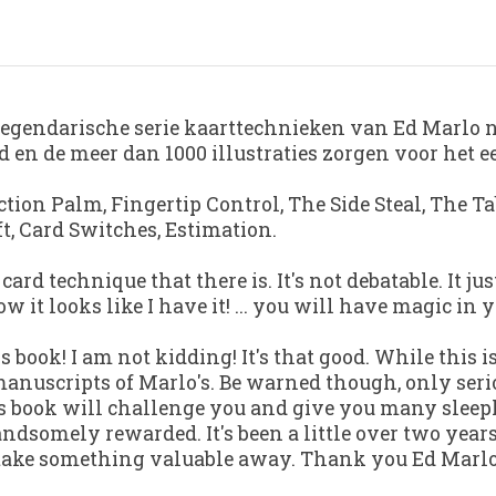
egendarische serie kaarttechnieken van Ed Marlo nu
 en de meer dan 1000 illustraties zorgen voor het ee
ion Palm, Fingertip Control, The Side Steal, The Ta
t, Card Switches, Estimation.
rd technique that there is. It's not debatable. It jus
w it looks like I have it! ... you will have magic in
s book! I am not kidding! It's that good. While this i
uscripts of Marlo's. Be warned though, only seriou
his book will challenge you and give you many sleepl
andsomely rewarded. It's been a little over two year
s take something valuable away. Thank you Ed Marlo