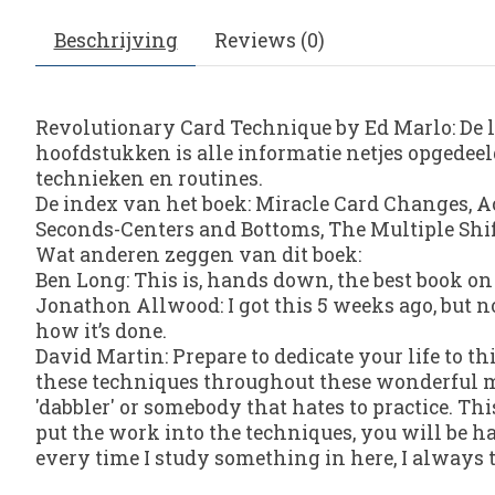
Beschrijving
Reviews (0)
Revolutionary Card Technique by Ed Marlo: De l
hoofdstukken is alle informatie netjes opgedeeld
technieken en routines.
De index van het boek: Miracle Card Changes, Act
Seconds-Centers and Bottoms, The Multiple Shif
Wat anderen zeggen van dit boek:
Ben Long: This is, hands down, the best book on ca
Jonathon Allwood: I got this 5 weeks ago, but no
how it’s done.
David Martin: Prepare to dedicate your life to thi
these techniques throughout these wonderful man
'dabbler' or somebody that hates to practice. T
put the work into the techniques, you will be h
every time I study something in here, I alway