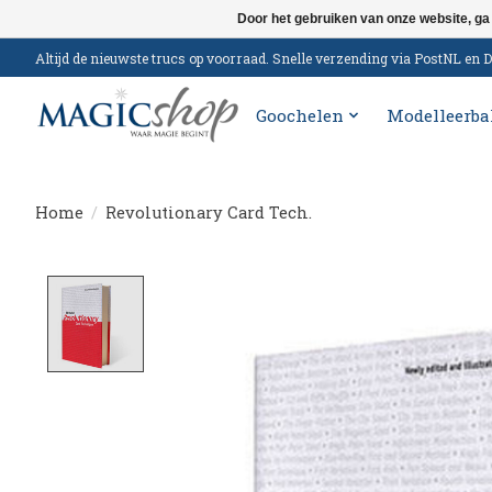
Door het gebruiken van onze website, ga
Altijd de nieuwste trucs op voorraad. Snelle verzending via PostNL e
Goochelen
Modelleerba
Home
/
Revolutionary Card Tech.
Product image slideshow Items