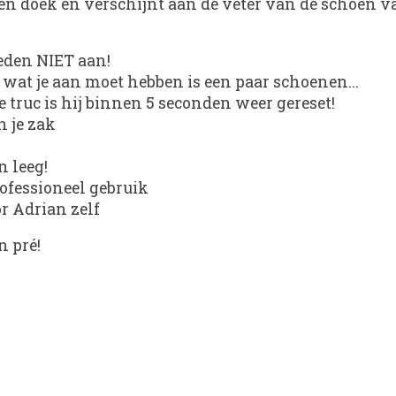
een doek en verschijnt aan de veter van de schoen v
reden NIET aan!
 wat je aan moet hebben is een paar schoenen...
e truc is hij binnen 5 seconden weer gereset!
n je zak
n leeg!
rofessioneel gebruik
or Adrian zelf
n pré!