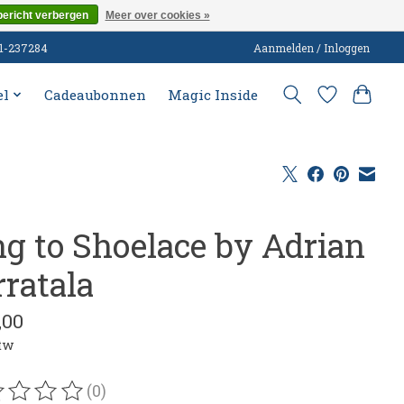
bericht verbergen
Meer over cookies »
51-237284
Aanmelden / Inloggen
el
Cadeaubonnen
Magic Inside
ng to Shoelace by Adrian
rratala
,00
btw
(0)
oordeling van dit product is
0
van de 5