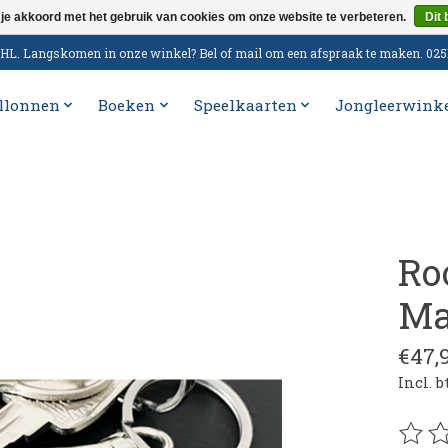
 je akkoord met het gebruik van cookies om onze website te verbeteren.
Dit 
n DHL. Langskomen in onze winkel? Bel of mail om een afspraak te maken. 02
llonnen
Boeken
Speelkaarten
Jongleerwink
Ro
Ma
€47,
Incl. 
De be