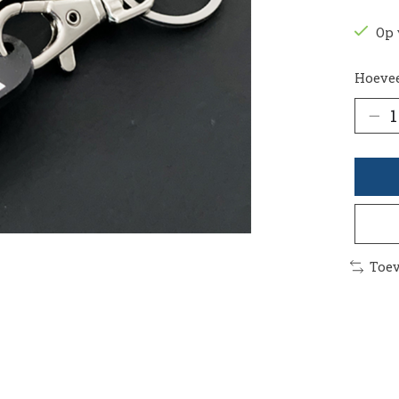
Op 
Hoevee
Toev