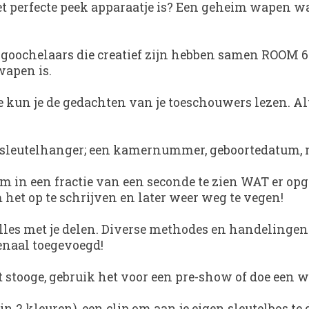
t perfecte peek apparaatje is? Een geheim wapen wat
 goochelaars die creatief zijn hebben samen ROOM 66
wapen is.
kun je de gedachten van je toeschouwers lezen. Alt
 sleutelhanger; een kamernummer, geboortedatum, naam
m in een fractie van een seconde te zien WAT er opg
m het op te schrijven en later weer weg te vegen!
 alles met je delen. Diverse methodes en handelingen.
rsenaal toegevoegd!
ant stooge, gebruik het voor een pre-show of doe een
 2 kleuren), een clip om aan je eigen sleutelbos te