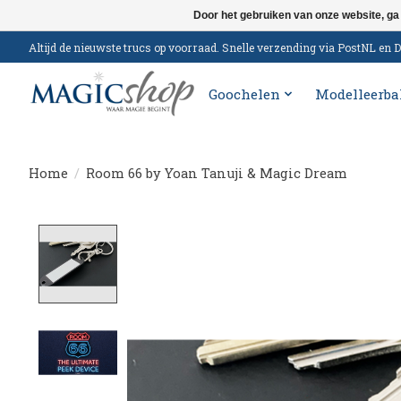
Door het gebruiken van onze website, ga
Altijd de nieuwste trucs op voorraad. Snelle verzending via PostNL e
Goochelen
Modelleerba
Home
/
Room 66 by Yoan Tanuji & Magic Dream
Product image slideshow Items