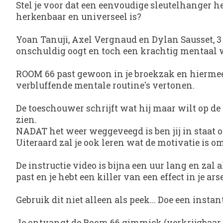
Stel je voor dat een eenvoudige sleutelhanger he
herkenbaar en universeel is?
Yoan Tanuji, Axel Vergnaud en Dylan Sausset, 3
onschuldig oogt en toch een krachtig mentaal 
ROOM 66
past gewoon in je broekzak en hiermee 
verbluffende mentale routine's vertonen.
De toeschouwer schrijft wat hij maar wilt op de
zien.
NADAT het weer weggeveegd is ben jij in staat o
Uiteraard zal je ook leren wat de motivatie is o
De instructie video is bijna een uur lang en zal
past en je hebt een killer van een effect in je a
Gebruik dit niet alleen als peek... Doe een inst
Je ontvangt de Room 66 gimmick (verkrijgbaar in