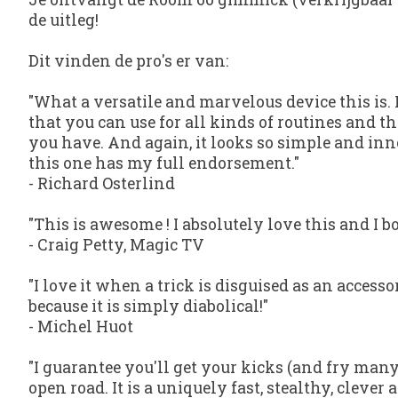
de uitleg!
Dit vinden de pro's er van:
"What a versatile and marvelous device this is. I
that you can use for all kinds of routines and tha
you have. And again, it looks so simple and inn
this one has my full endorsement."
-
Richard Osterlind
"This is awesome ! I absolutely love this and I 
-
Craig Petty, Magic TV
"I love it when a trick is disguised as an acce
because it is simply diabolical!"
-
Michel Huot
"I guarantee you'll get your kicks (and fry ma
open road. It is a uniquely fast, stealthy, clever