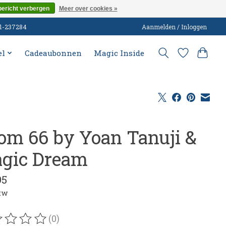
bericht verbergen
Meer over cookies »
51-237284
Aanmelden / Inloggen
el
Cadeaubonnen
Magic Inside
om 66 by Yoan Tanuji &
gic Dream
95
btw
(0)
oordeling van dit product is
0
van de 5