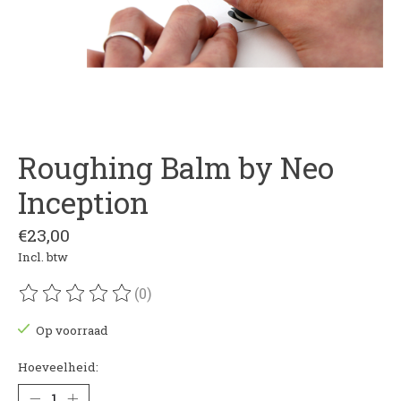
Roughing Balm by Neo
Inception
€23,00
Incl. btw
(0)
De beoordeling van dit product is
0
van de 5
Op voorraad
Hoeveelheid: