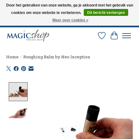
Door het gebruiken van onze website, ga je akkoord met het gebruik van
cookies om onze website te verbeteren.
Dit bericht verbergen
Altijd de nieuwste trucs op voorraad. Snelle verzending via PostNL en DHL.
Langskomen in onze winkel? Bel of mail om een afspraak te maken. 0251-
Meer over cookies »
237284
Verlanglijst
Winkelw
Home
/
Roughing Balm by Neo Inception
Product image slideshow Items