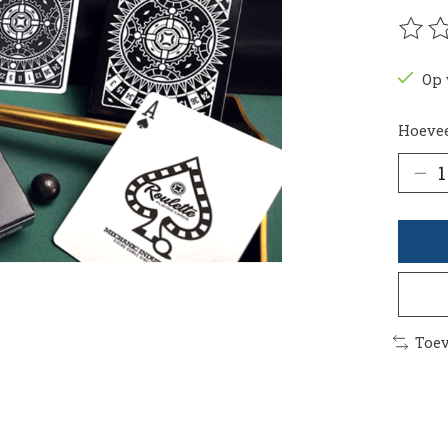
De be
Op 
Hoevee
Toev