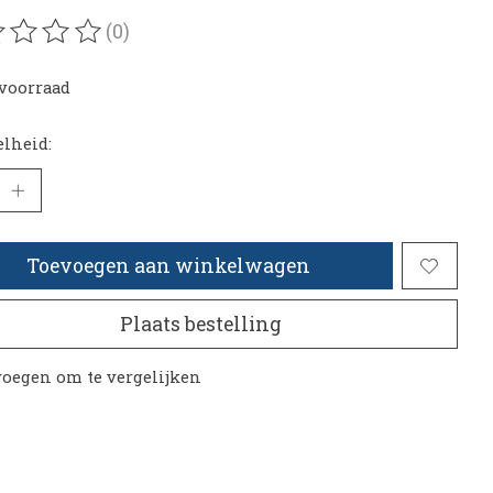
(0)
oordeling van dit product is
0
van de 5
voorraad
lheid:
Toevoegen aan winkelwagen
Plaats bestelling
oegen om te vergelijken