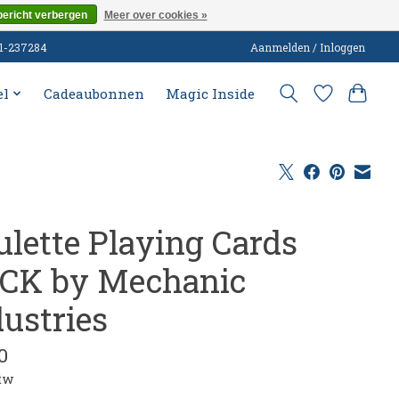
bericht verbergen
Meer over cookies »
51-237284
Aanmelden / Inloggen
el
Cadeaubonnen
Magic Inside
ulette Playing Cards
CK by Mechanic
dustries
0
btw