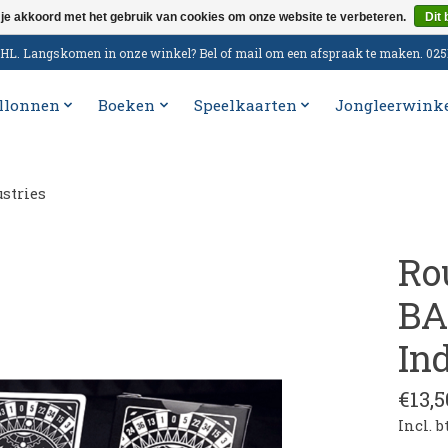
 je akkoord met het gebruik van cookies om onze website te verbeteren.
Dit 
n DHL. Langskomen in onze winkel? Bel of mail om een afspraak te maken. 02
llonnen
Boeken
Speelkaarten
Jongleerwink
stries
Ro
BA
In
€13,5
Incl. 