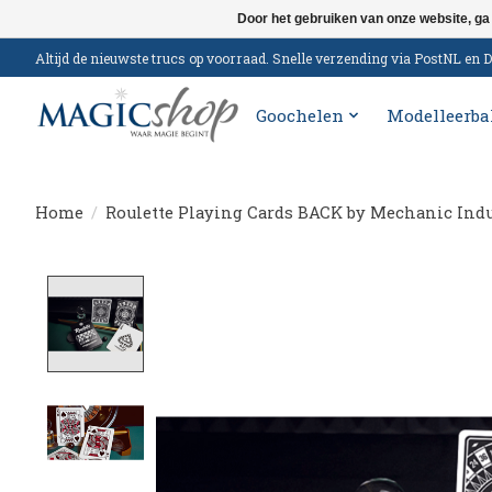
Door het gebruiken van onze website, ga
Altijd de nieuwste trucs op voorraad. Snelle verzending via PostNL e
Goochelen
Modelleerba
Home
/
Roulette Playing Cards BACK by Mechanic Indu
Product image slideshow Items