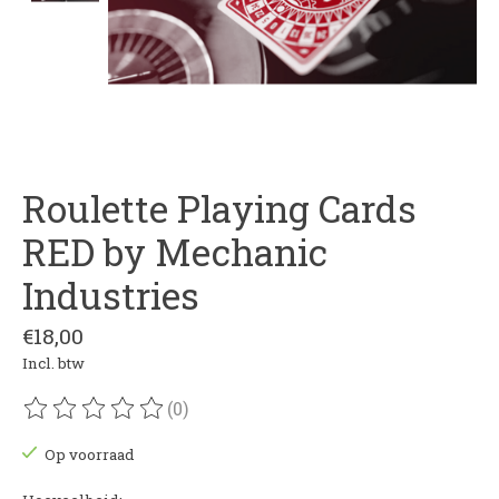
Roulette Playing Cards
RED by Mechanic
Industries
€18,00
Incl. btw
(0)
De beoordeling van dit product is
0
van de 5
Op voorraad