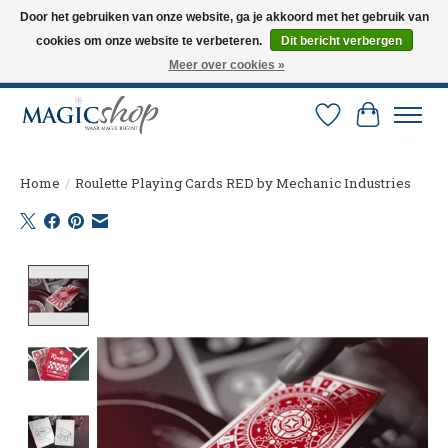
Door het gebruiken van onze website, ga je akkoord met het gebruik van
cookies om onze website te verbeteren.
Dit bericht verbergen
Altijd de nieuwste trucs op voorraad. Snelle verzending via PostNL en DHL.
Langskomen in onze winkel? Bel of mail om een afspraak te maken. 0251-
Meer over cookies »
237284
Verlanglijst
Winkelw
Home
/
Roulette Playing Cards RED by Mechanic Industries
Product image slideshow Items