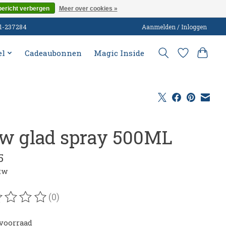
bericht verbergen
Meer over cookies »
51-237284
Aanmelden / Inloggen
el
Cadeaubonnen
Magic Inside
w glad spray 500ML
5
btw
(0)
oordeling van dit product is
0
van de 5
voorraad