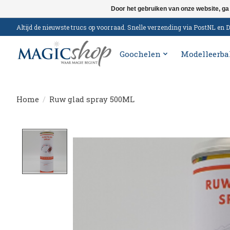
Door het gebruiken van onze website, ga
Altijd de nieuwste trucs op voorraad. Snelle verzending via PostNL e
Goochelen
Modelleerba
Home
/
Ruw glad spray 500ML
Product image slideshow Items