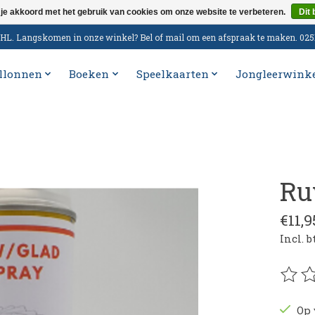
 je akkoord met het gebruik van cookies om onze website te verbeteren.
Dit 
n DHL. Langskomen in onze winkel? Bel of mail om een afspraak te maken. 02
llonnen
Boeken
Speelkaarten
Jongleerwink
Ru
€11,9
Incl. 
De be
Op 