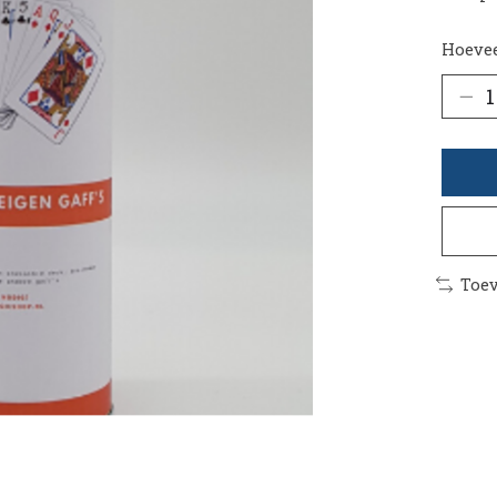
Hoevee
Toev