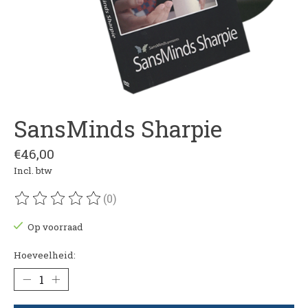
SansMinds Sharpie
€46,00
Incl. btw
(0)
De beoordeling van dit product is
0
van de 5
Op voorraad
Hoeveelheid: