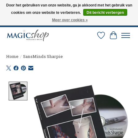
Door het gebruiken van onze website, ga je akkoord met het gebruik van
cookies om onze website te verbeteren.
Dit bericht verbergen
Altijd de nieuwste trucs op voorraad. Snelle verzending via PostNL en DHL.
Langskomen in onze winkel? Bel of mail om een afspraak te maken. 0251-
Meer over cookies »
237284
Verlanglijst
Winkelw
Home
/
SansMinds Sharpie
Product image slideshow Items