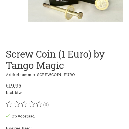
Screw Coin (1 Euro) by
Tango Magic
Artikelnummer: SCREWCOIN_EURO
€19,95
Incl. btw
(0)
De beoordeling van dit product is
0
van de 5
Op voorraad
Hoeveelheid: