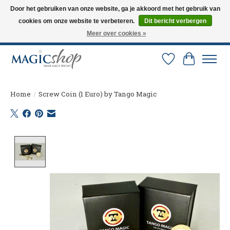
Door het gebruiken van onze website, ga je akkoord met het gebruik van
cookies om onze website te verbeteren.
Dit bericht verbergen
Altijd de nieuwste trucs op voorraad. Snelle verzending via PostNL en DHL.
Langskomen in onze winkel? Bel of mail om een afspraak te maken. 0251-
Meer over cookies »
237284
Verlanglijst
Winkelw
Home
/
Screw Coin (1 Euro) by Tango Magic
Product image slideshow Items