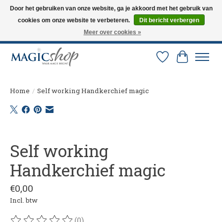
Door het gebruiken van onze website, ga je akkoord met het gebruik van
cookies om onze website te verbeteren.
Dit bericht verbergen
Altijd de nieuwste trucs op voorraad. Snelle verzending via PostNL en DHL.
Langskomen in onze winkel? Bel of mail om een afspraak te maken. 0251-
Meer over cookies »
237284
Verlanglijst
Winkelw
Home
/
Self working Handkerchief magic
Product image slideshow Items
Self working
Handkerchief magic
€0,00
Incl. btw
(0)