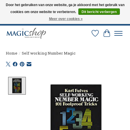
Door het gebruiken van onze website, ga je akkoord met het gebruik van
cookies om onze website te verbeteren.
Dit bericht verbergen
Altijd de nieuwste trucs op voorraad. Snelle verzending via PostNL en DHL.
Langskomen in onze winkel? Bel of mail om een afspraak te maken. 0251-
Meer over cookies »
237284
Verlanglijst
Winkelw
Home
/
Self working Number Magic
Product image slideshow Items