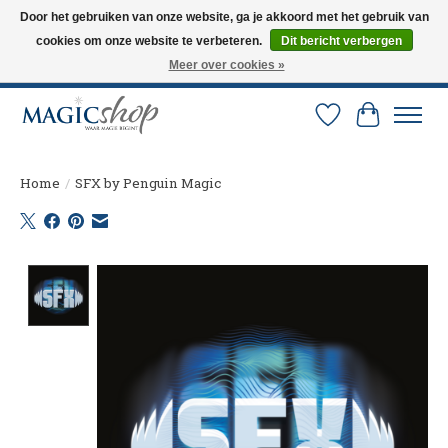
Door het gebruiken van onze website, ga je akkoord met het gebruik van
cookies om onze website te verbeteren.
Dit bericht verbergen
Altijd de nieuwste trucs op voorraad. Snelle verzending via PostNL en DHL.
Langskomen in onze winkel? Bel of mail om een afspraak te maken. 0251-
Meer over cookies »
237284
Verlanglijst
Winkelw
Home
/
SFX by Penguin Magic
Product image slideshow Items