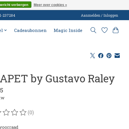
bericht verbergen
Meer over cookies »
51-237284
Aanmelden / Inloggen
el
Cadeaubonnen
Magic Inside
APET by Gustavo Raley
95
btw
(0)
oordeling van dit product is
0
van de 5
voorraad