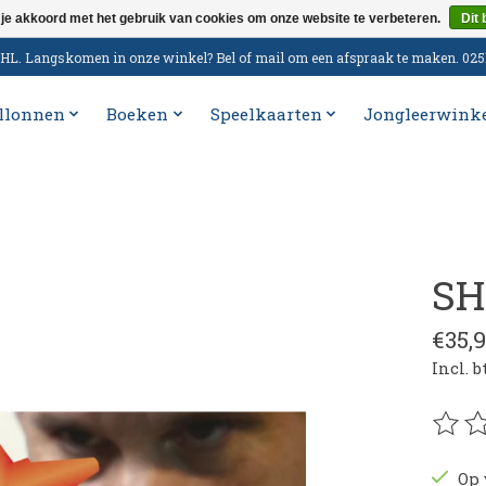
 je akkoord met het gebruik van cookies om onze website te verbeteren.
Dit 
n DHL. Langskomen in onze winkel? Bel of mail om een afspraak te maken. 02
llonnen
Boeken
Speelkaarten
Jongleerwink
SH
€35,
Incl. 
De be
Op 