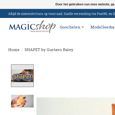
Door het gebruiken van onze website, ga
Altijd de nieuwste trucs op voorraad. Snelle verzending via PostNL e
Goochelen
Modelleerba
Home
/
SHAPET by Gustavo Raley
Product image slideshow Items