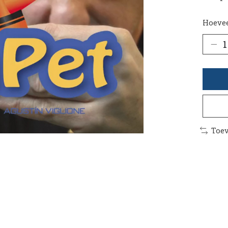
Hoevee
Toev