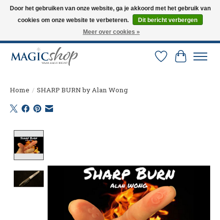
Door het gebruiken van onze website, ga je akkoord met het gebruik van
cookies om onze website te verbeteren.
Dit bericht verbergen
Altijd de nieuwste trucs op voorraad. Snelle verzending via PostNL en DHL.
Langskomen in onze winkel? Bel of mail om een afspraak te maken. 0251-
Meer over cookies »
237284
Verlanglijst
Winkelw
Home
/
SHARP BURN by Alan Wong
Product image slideshow Items