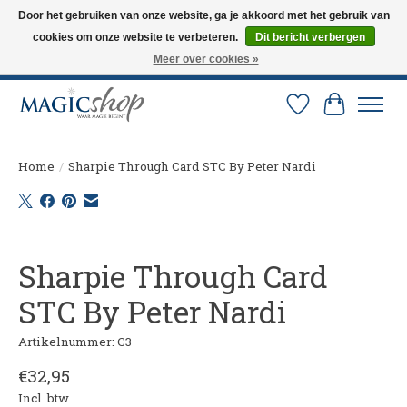
Door het gebruiken van onze website, ga je akkoord met het gebruik van
cookies om onze website te verbeteren.
Dit bericht verbergen
Altijd de nieuwste trucs op voorraad. Snelle verzending via PostNL en DHL.
Langskomen in onze winkel? Bel of mail om een afspraak te maken. 0251-
Meer over cookies »
237284
Verlanglijst
Winkelw
Home
/
Sharpie Through Card STC By Peter Nardi
Product image slideshow Items
Sharpie Through Card
STC By Peter Nardi
Artikelnummer: C3
€32,95
Incl. btw