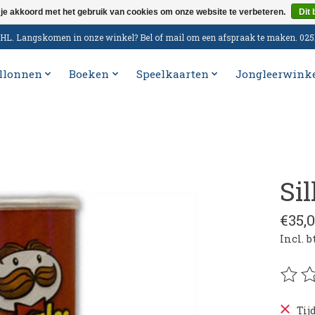
 je akkoord met het gebruik van cookies om onze website te verbeteren.
Dit 
n DHL. Langskomen in onze winkel? Bel of mail om een afspraak te maken. 02
llonnen
Boeken
Speelkaarten
Jongleerwink
Sil
€35,
Incl. 
De be
Tij