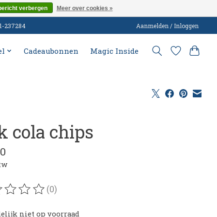
bericht verbergen
Meer over cookies »
51-237284
Aanmelden / Inloggen
el
Cadeaubonnen
Magic Inside
k cola chips
00
btw
(0)
oordeling van dit product is
0
van de 5
delijk niet op voorraad