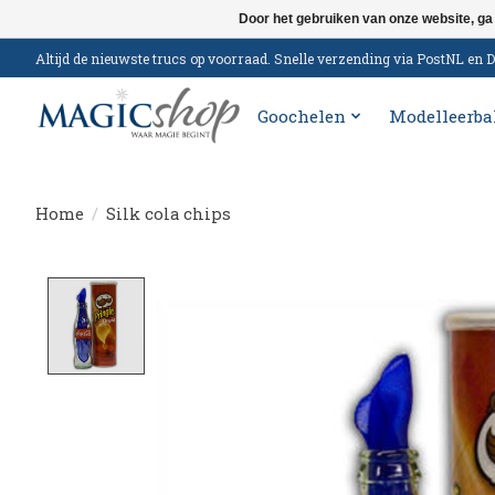
Door het gebruiken van onze website, ga
Altijd de nieuwste trucs op voorraad. Snelle verzending via PostNL e
Goochelen
Modelleerba
Home
/
Silk cola chips
Product image slideshow Items