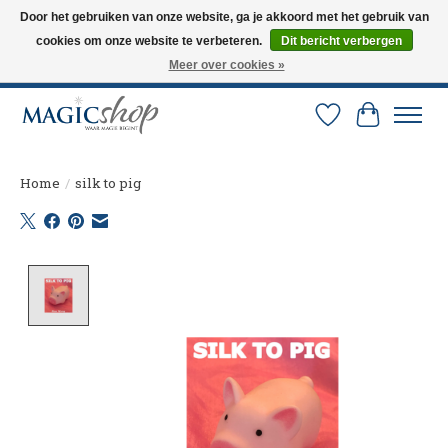
Door het gebruiken van onze website, ga je akkoord met het gebruik van
cookies om onze website te verbeteren.
Dit bericht verbergen
Altijd de nieuwste trucs op voorraad. Snelle verzending via PostNL en DHL.
Langskomen in onze winkel? Bel of mail om een afspraak te maken. 0251-
Meer over cookies »
237284
Verlanglijst
Winkelw
Home
/
silk to pig
Product image slideshow Items