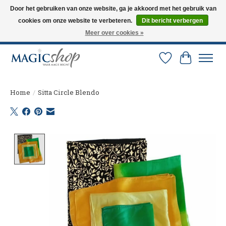
Door het gebruiken van onze website, ga je akkoord met het gebruik van
cookies om onze website te verbeteren.
Dit bericht verbergen
Altijd de nieuwste trucs op voorraad. Snelle verzending via PostNL en DHL.
Langskomen in onze winkel? Bel of mail om een afspraak te maken. 0251-
Meer over cookies »
237284
Verlanglijst
Winkelw
Home
/
Sitta Circle Blendo
Product image slideshow Items