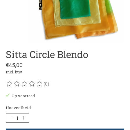
Sitta Circle Blendo
€45,00
Incl. btw
(0)
De beoordeling van dit product is
0
van de 5
Op voorraad
Hoeveelheid: