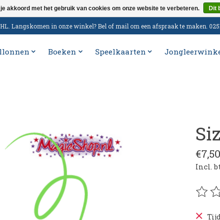
 je akkoord met het gebruik van cookies om onze website te verbeteren.
Dit 
n DHL. Langskomen in onze winkel? Bel of mail om een afspraak te maken. 02
llonnen
Boeken
Speelkaarten
Jongleerwink
Si
€7,5
Incl. 
De be
Tij