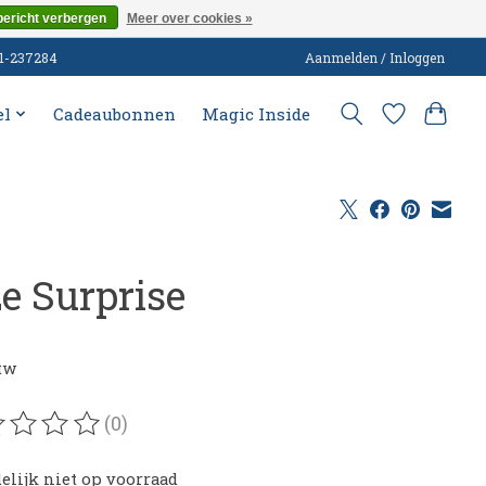
bericht verbergen
Meer over cookies »
51-237284
Aanmelden / Inloggen
el
Cadeaubonnen
Magic Inside
ze Surprise
0
btw
(0)
oordeling van dit product is
0
van de 5
delijk niet op voorraad