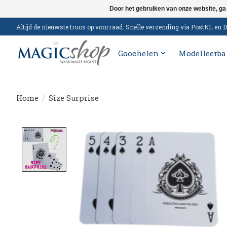
Door het gebruiken van onze website, ga
Altijd de nieuwste trucs op voorraad. Snelle verzending via PostNL e
Goochelen
Modelleerba
Home
/
Size Surprise
Product image slideshow Items