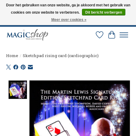
Door het gebruiken van onze website, ga je akkoord met het gebruik van
cookies om onze website te verbeteren.
Dit bericht verbergen
Altijd de nieuwste trucs op voorraad. Snelle verzending via PostNL en DHL.
Langskomen in onze winkel? Bel of mail om een afspraak te maken. 0251-
Meer over cookies »
237284
Verlanglijst
Winkelw
Home
/
Sketchpad rising card (cardiographic)
Product image slideshow Items