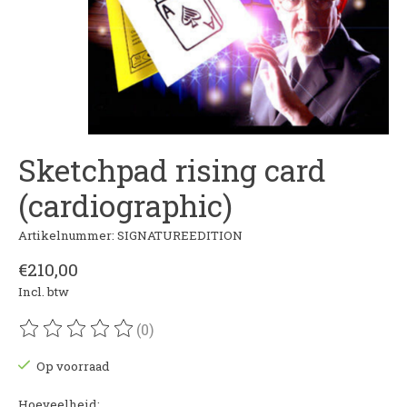
Sketchpad rising card
(cardiographic)
Artikelnummer: SIGNATUREEDITION
€210,00
Incl. btw
(0)
De beoordeling van dit product is
0
van de 5
Op voorraad
Hoeveelheid: