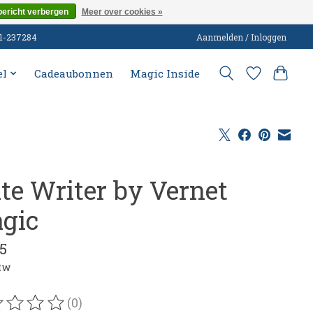
bericht verbergen
Meer over cookies »
51-237284
Aanmelden / Inloggen
el
Cadeaubonnen
Magic Inside
ate Writer by Vernet
gic
5
btw
(0)
oordeling van dit product is
0
van de 5