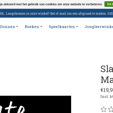
 je akkoord met het gebruik van cookies om onze website te verbeteren.
Dit 
n DHL. Langskomen in onze winkel? Bel of mail om een afspraak te maken. 02
llonnen
Boeken
Speelkaarten
Jongleerwink
Sl
Ma
€19,9
Incl. 
De be