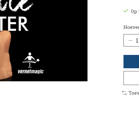
Op 
Hoevee
Toev