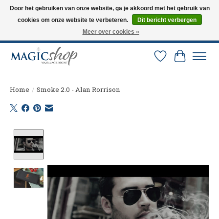
Door het gebruiken van onze website, ga je akkoord met het gebruik van
cookies om onze website te verbeteren.
Dit bericht verbergen
Altijd de nieuwste trucs op voorraad. Snelle verzending via PostNL en DHL.
Langskomen in onze winkel? Bel of mail om een afspraak te maken. 0251-
Meer over cookies »
237284
Verlanglijst
Winkelw
Home
/
Smoke 2.0 - Alan Rorrison
Product image slideshow Items