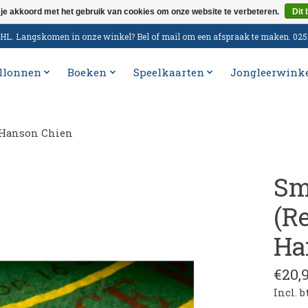
 je akkoord met het gebruik van cookies om onze website te verbeteren.
Dit 
n DHL. Langskomen in onze winkel? Bel of mail om een afspraak te maken. 02
llonnen
Boeken
Speelkaarten
Jongleerwink
d Hanson Chien
Sm
(R
Ha
€20,
Incl. 