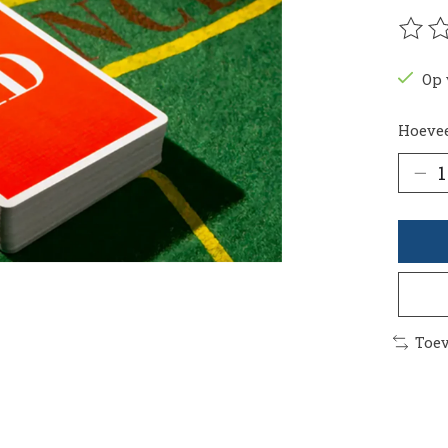
De be
Op 
Hoevee
Toev