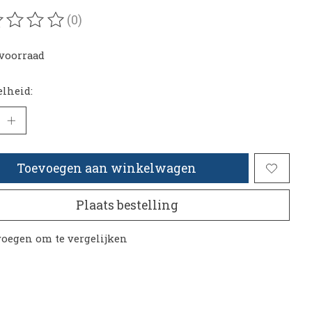
(0)
oordeling van dit product is
0
van de 5
voorraad
lheid:
Toevoegen aan winkelwagen
Plaats bestelling
oegen om te vergelijken